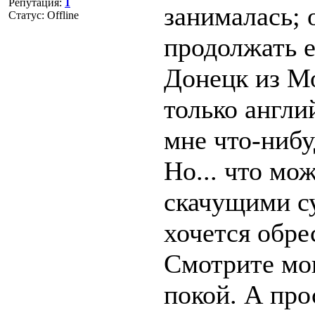
Репутация:
1
занималась; 
Статус:
Offline
продолжать е
Донецк из М
только англи
мне что-нибуд
Но... что мо
скачущими с
хочется обрес
Смотрите мою
покой. А про