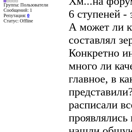
Хм...на фору
Группа: Пользователи
Сообщений:
1
6 ступеней - 
Репутация:
0
Статус:
Offline
А может ли к
составлял зе
Конкретно ин
много ли кач
главное, в ка
представили
расписали вс
проявлялись 
нашли общую