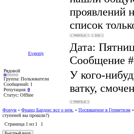
проявлений н
список только
Дата: Пятница
Evgeniy
Сообщение 
Рядовой
У кого-нибу
Группа: Пользователи
Сообщений:
1
ватку, смоче
Репутация:
0
Статус:
Offline
Форум
»
Франц Бардон: все о нем.
»
Посвящение в Герметизм
»
ступеней вы прошли?)
Страница
1
из
1
1