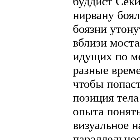
буддист Секи
нирвану боял
боязни утону
вблизи моста
идущих по мо
разные време
чтобы попаст
позиция тела
опыта понят
визуальное н
параллельное