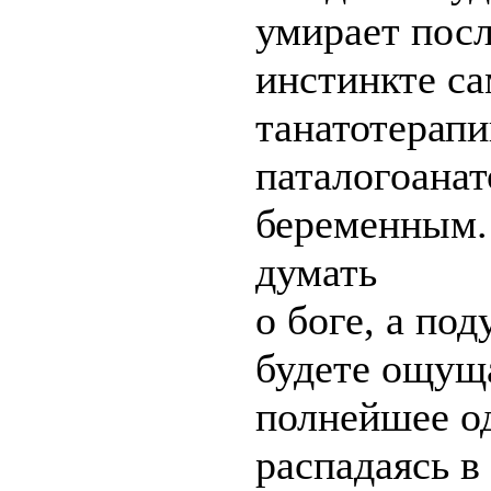
умирает посл
инстинкте са
танатотерапи
паталогоанат
беременным.
думать
о боге, а под
будете ощуща
полнейшее од
распадаясь в