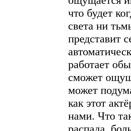
ощущается им
что будет ко
света ни тьм
представит с
автоматическ
работает обы
сможет ощуща
может подум
как этот акт
нами. Что та
распада, бол