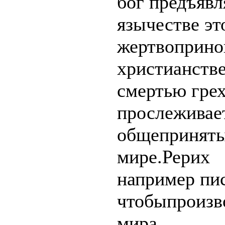
бог предъявл
язычестве эт
жертвоприно
христианстве
смертью гре
прослеживае
общеприняты
мире.Рерих
например пи
чтобыпроизв
мира.