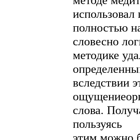
методе медит
использовал 
полностью н
словесно ло
методике уда
определенны
вследствии э
ощущениеорг
слова. Полу
пользуясь
этим можно 